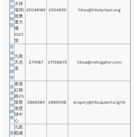
港
大球
滑
場徑1
25048189
25048191
hksu@hkolympic.org
冰
號奧
聯
運大
盟
樓
1023
室
香
港
九龍
壘
天光
27111167
27158879
hksa@netvigator.com
球
道
總
會
香港
香
紅棉
港
路23
壁
號香
28690611
28690118
enquiry@hksquash.org.hk
球
港壁
總
球中
會
心
九龍
香
觀塘