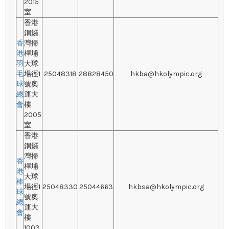
2015
室
香港
銅鑼
香
灣掃
港
桿埔
羽
大球
毛
場徑1
25048318
28828450
hkba@hkolympic.org
球
號奧
總
運大
會
樓
2005
室
香港
銅鑼
灣掃
香
桿埔
港
大球
棒
場徑1
25048330
25044663
hkbsa@hkolympic.org
球
號奧
總
運大
會
樓
1003