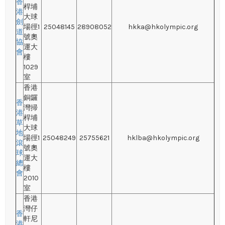
香
桿埔
港
大球
劍
場徑1
25048145
28908052
hkka@hkolympic.org
道
號奧
協
運大
會
樓
1029
室
香港
銅鑼
香
灣掃
港
桿埔
草
大球
地
場徑1
25048249
25755621
hklba@hkolympic.org
滾
號奧
球
運大
總
樓
會
2010
室
香港
灣仔
香
軒尼
港