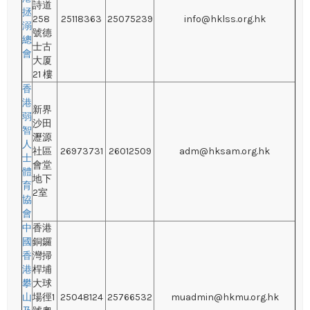
詩道
拯
258
25118363
25075239
info@hklss.org.hk
溺
號德
總
士古
會
大厦
21 樓
香
港
新界
弱
沙田
智
瀝源
人
社區
26973731
26012509
adm@hksam.org.hk
士
會堂
體
地下
育
2室
協
會
中
香港
國
銅鑼
香
灣掃
港
桿埔
攀
大球
山
場徑1
25048124
25766532
muadmin@hkmu.org.hk