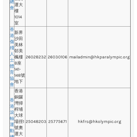
總
運大
會
樓
1014
室
香
新界
港
沙田
傷
美林
殘
邨美
人
楓樓
26028232
26030106
mailadmin@hkparalympic.org
士
B座
體
141-
育
148號
協
地下
會
香港
銅鑼
香
灣掃
港
桿埔
滾
大球
軸
場徑1
25048203
25775671
hkfrs@hkolympic.org
運
號奧
動
運大
總