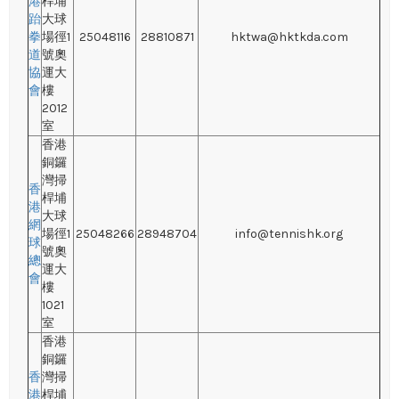
港
桿埔
跆
大球
拳
場徑1
25048116
28810871
hktwa@hktkda.com
道
號奧
協
運大
會
樓
2012
室
香港
銅鑼
灣掃
香
桿埔
港
大球
網
場徑1
25048266
28948704
info@tennishk.org
球
號奧
總
運大
會
樓
1021
室
香港
銅鑼
香
灣掃
港
桿埔