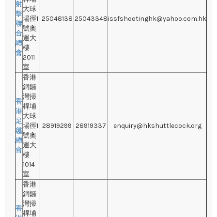
射
大球
擊
場徑1
25048138
25043348
issfshootinghk@yahoo.com.hk
聯
號奧
合
運大
總
樓
會
2011
室
香港
銅鑼
灣掃
香
桿埔
港
大球
足
場徑1
28919299
28919337
enquiry@hkshuttlecock.org
毽
號奧
總
運大
會
樓
1014
室
香港
銅鑼
灣掃
香
桿埔