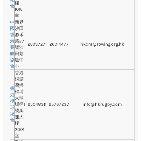
樓
會
1016
室
中
新界
國
沙田
香
源禾
港
路27
26997271
26014477
hkcra@rowing.org.hk
賽
號沙
艇
田划
協
艇中
會
心
香港
銅鑼
灣掃
香
桿埔
港
大球
欖
場徑1
25048311
25767237
info@hkrugby.com
球
號奧
總
運大
會
樓
2001
室