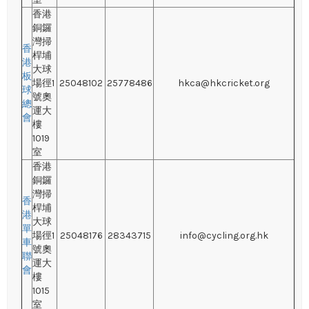
香港
銅鑼
灣掃
香
桿埔
港
大球
板
場徑1
25048102
25778486
hkca@hkcricket.org
球
號奧
總
運大
會
樓
1019
室
香港
銅鑼
灣掃
香
桿埔
港
大球
單
場徑1
25048176
28343715
info@cycling.org.hk
車
號奧
聯
運大
會
樓
1015
室