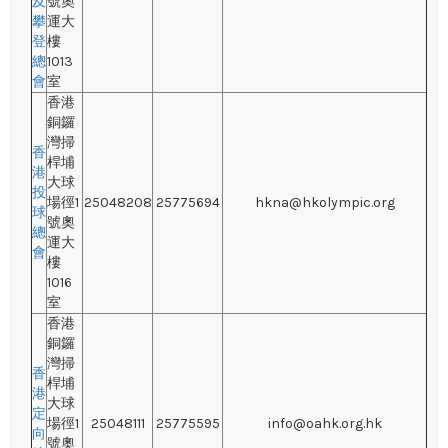
及
號奧
攀
運大
登
樓
總
1013
會
室
香港
銅鑼
灣掃
香
桿埔
港
大球
投
場徑1
25048208
25775694
hkna@hkolympic.org
球
號奧
總
運大
會
樓
1016
室
香港
銅鑼
灣掃
香
桿埔
港
大球
定
場徑1
25048111
25775595
info@oahk.org.hk
向
號奧