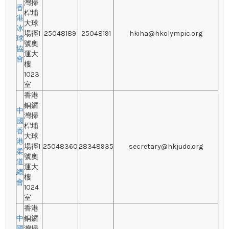
灣掃
香
桿埔
港
大球
冰
場徑1
25048189
25048191
hkiha@hkolympic.org
球
號奧
協
運大
會
樓
1023
室
香港
銅鑼
中
灣掃
國
桿埔
香
大球
港
場徑1
25048360
28348935
secretary@hkjudo.org
柔
號奧
道
運大
總
樓
會
1024
室
香港
中
銅鑼
國
灣掃