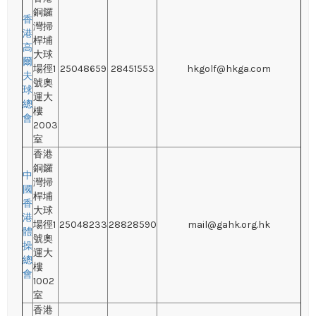
銅鑼
香
灣掃
港
桿埔
高
大球
爾
場徑1
25048659
28451553
hkgolf@hkga.com
夫
號奧
球
運大
總
樓
會
2003
室
香港
銅鑼
中
灣掃
國
桿埔
香
大球
港
場徑1
25048233
28828590
mail@gahk.org.hk
體
號奧
操
運大
總
樓
會
1002
室
香港