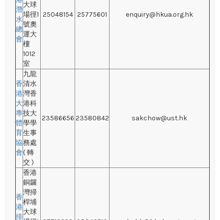
大球
潛
場徑1
25048154
25775601
enquiry@hkua.org.hk
水
號奧
總
運大
會
樓
1012
室
九龍
香
清水
港
灣香
大
港科
專
技大
23586656
23580842
sakchow@ust.hk
體
學學
育
生事
協
務處
會
( 轉
交 )
香港
銅鑼
灣掃
香
桿埔
港
大球
排