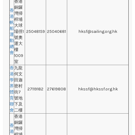
香港
銅鑼
香
灣掃
港
桿埔
帆
大球
船
場徑1
25048159
25040681
hksf@sailing.org.hk
運
號奧
動
運大
總
樓
會
1009
室
香
九龍
港
何文
學
田迦
界
密村
27119182
27619808
hkssf@hkssf.org.hk
體
街7
育
號地
聯
下及
會
二樓
香港
銅鑼
香
灣掃
港
桿埔