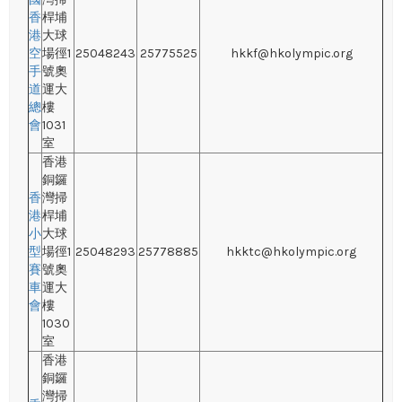
香
桿埔
港
大球
空
場徑1
25048243
25775525
hkkf@hkolympic.org
手
號奧
道
運大
總
樓
會
1031
室
香港
銅鑼
香
灣掃
港
桿埔
小
大球
型
場徑1
25048293
25778885
hkktc@hkolympic.org
賽
號奧
車
運大
會
樓
1030
室
香港
銅鑼
灣掃