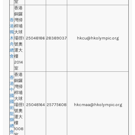
室
香港
銅鑼
香
灣掃
港
桿埔
獨
大球
木
場徑1
25048186
28389037
hkcu@hkolympic.org
舟
號奧
總
運大
會
樓
2014
室
香港
香
銅鑼
港
灣掃
中
桿埔
國
大球
國
場徑1
25048164
25775608
hkcmaa@hkolympic.org
術
號奧
龍
運大
獅
樓
總
1008
會
室