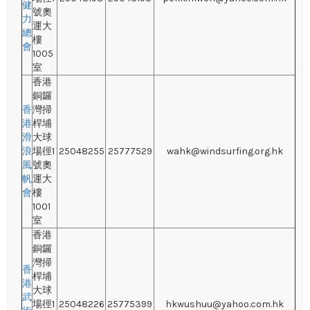
健
號奧
力
運大
總
樓
會
1005
室
香港
銅鑼
香
灣掃
港
桿埔
滑
大球
浪
場徑1
25048255
25777529
wahk@windsurfing.org.hk
風
號奧
帆
運大
會
樓
1001
室
香港
銅鑼
灣掃
香
桿埔
港
大球
武
場徑1
25048226
25775399
hkwushuu@yahoo.com.hk