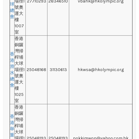
場徑1
27710293
28346510
vbahk@hkolympic.org
球
號奧
總
運大
會
樓
1007
室
香港
銅鑼
灣掃
香
桿埔
港
大球
滑
場徑1
25048168
31130613
hkwsa@hkolympic.org
水
號奧
總
運大
會
樓
1025
室
香港
銅鑼
香
灣掃
港
桿埔
舉
大球
重
場徑1
25048193
25048193
pokkimwon@yahoo.com.hk