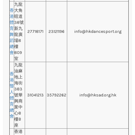
九龍
香
大角
港
咀道
體
38號
育
新九
27718171
23121196
info@hkdancesport.org
舞
龍廣
蹈
場8
總
樓
會
809
室
九龍
油麻
香
地上
港
海街
聾
383
人
號華
31041213
35792262
info@hksad.org.hk
體
興商
育
業中
總
心8
會
樓B
座
香港