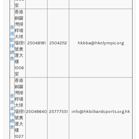
室
香港
銅鑼
灣掃
香
桿埔
港
大球
籃
場徑1
25048181
25042112
hkbba@hkolympic.org
球
號奧
總
運大
會
樓
1006
室
香港
銅鑼
灣掃
香
桿埔
港
大球
桌
場徑1
25048640
25777551
info@hkbilliardsports.org.hk
球
號奧
總
運大
會
樓
1027