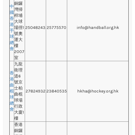
銅鑼
中
灣掃
國
桿埔
香
大球
港
場徑1
25048243
25775570
info@handball.org.hk
手
號奧
球
運大
總
樓
會
2007
室
九龍
衛理
香
道6
港
號京
曲
士柏
棍
27824932
23840535
hkha@hockey.org.hk
曲棍
球
球場
總
行政
會
大廈1
樓
香港
銅鑼