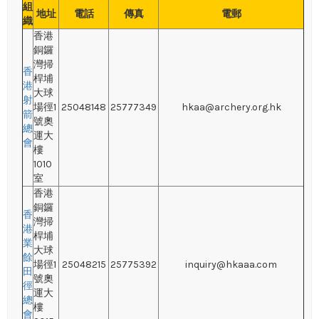
組
地址
電話
傳真
電郵
織
香港
銅鑼
灣掃
香
桿埔
港
大球
射
場徑1
25048148
25777349
hkaa@archery.org.hk
箭
號奧
總
運大
會
樓
1010
室
香港
銅鑼
香
灣掃
港
桿埔
業
大球
餘
場徑1
25048215
25775392
inquiry@hkaaa.com
田
號奧
徑
運大
總
樓
會