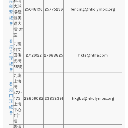
港
桿埔
劍
大球
25048106
25775299
fencing@hkolympic.org
擊
場徑1
總
號奧
會
運大
樓1011
室
香
九龍
港
何文
足
田佛
27129122
27688825
hkfa@hkfa.com
球
光街
總
55號
會
九龍
上海
香
街
港
473-
門
475
23856082
23853391
hkgba@hkolympic.org
球
上海
總
中心
會
7字
樓
香港