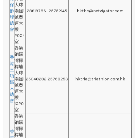
保
大球
齡
場徑1
28919786
25752145
hktbc@netvigator.com
球
號奧
總
運大
會
樓
2004
室
香港
銅鑼
香
灣掃
港
桿埔
三
大球
項
場徑1
25048282
25768253
hktria@triathlon.com.hk
鐵
號奧
人
運大
總
樓
會
1020
室
香港
銅鑼
灣掃
香
桿埔
港