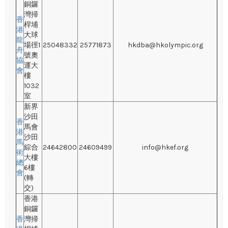
銅鑼
灣掃
香
桿埔
港
大球
龍
場徑1
25048332
25771873
hkdba@hkolympic.org
舟
號奧
協
運大
會
樓
1032
室
新界
沙田
香
馬會
港
沙田
馬
綜合
24642800
24609499
info@hkef.org
術
大樓
總
6樓
會
(轉
交)
香港
銅鑼
香
灣掃