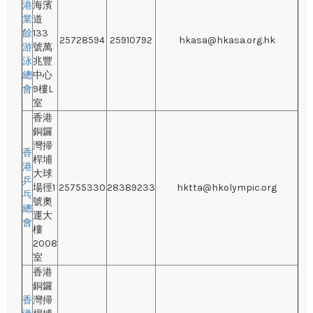
港
海濱
業
道
餘
133
25728594
25910792
hkasa@hkasa.org.hk
游
號萬
泳
兆豐
總
中心
會
9樓L
室
香港
銅鑼
灣掃
香
桿埔
港
大球
乒
場徑1
25755330
28389233
hktta@hkolympic.org
乓
號奧
總
運大
會
樓
2008
室
香港
銅鑼
香
灣掃