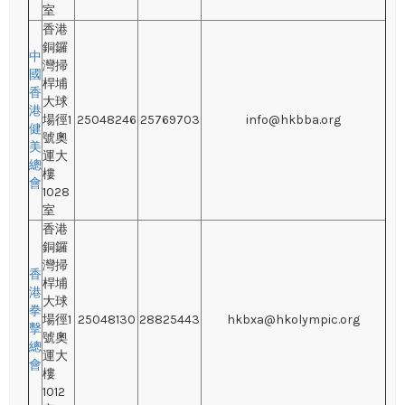
室
香港
銅鑼
中
灣掃
國
桿埔
香
大球
港
場徑1
25048246
25769703
info@hkbba.org
健
號奧
美
運大
總
樓
會
1028
室
香港
銅鑼
灣掃
香
桿埔
港
大球
拳
場徑1
25048130
28825443
hkbxa@hkolympic.org
擊
號奧
總
運大
會
樓
1012